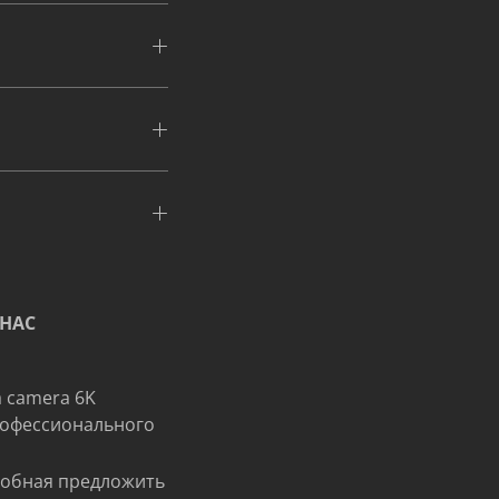
 НАС
a camera 6K
рофессионального
особная предложить